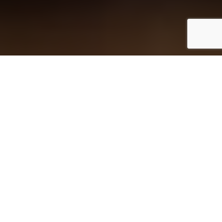
A primeira edição do TECH_EDU, integrada na Futurália,
marcou um passo relevante na aproximação entre o setor
tecnológico e o universo educativo. Este novo espaço de
diálogo evidenciou a importância de criar pontes entre
empresas ligadas à inovação e a comunidade escolar —
incluindo professores, formadores e educadores —
promovendo uma troca de conhecimento essencial para
acompanhar as exigências do futuro.
Temas como a Inteligência Artificial, o Gaming e a Tecnologia
estiveram em destaque ao longo do evento, proporcionando
momentos de debate e partilha entre participantes com