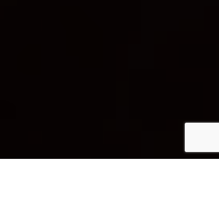
Tivemos o privilégio de marcar presença, através de um
convite, no projeto final da Prova de Aptidão Profissional de
uma turma do 12.º ano do curso de Comunicação, Marketing,