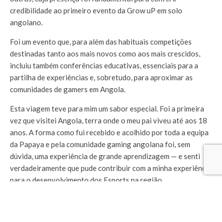
credibilidade ao primeiro evento da Grow uP em solo
angolano.
Foi um evento que, para além das habituais competições
destinadas tanto aos mais novos como aos mais crescidos,
incluiu também conferências educativas, essenciais para a
partilha de experiências e, sobretudo, para aproximar as
comunidades de gamers em Angola.
Esta viagem teve para mim um sabor especial. Foi a primeira
vez que visitei Angola, terra onde o meu pai viveu até aos 18
anos. A forma como fui recebido e acolhido por toda a equipa
da Papaya e pela comunidade gaming angolana foi, sem
dúvida, uma experiência de grande aprendizagem — e senti
verdadeiramente que pude contribuir com a minha experiência
para o desenvolvimento dos Esports na região.
Deixo um agradecimento muito especial e os parabéns ao
André Cardiga, Kaima Cardiga e à sua equipa pelo empenho,