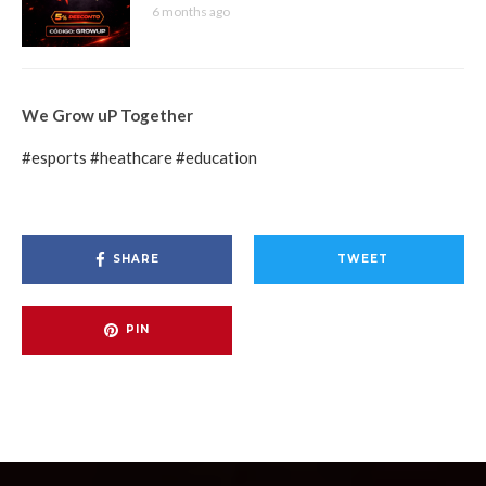
6 months ago
We Grow uP Together
#esports
#heathcare
#education
SHARE
TWEET
PIN